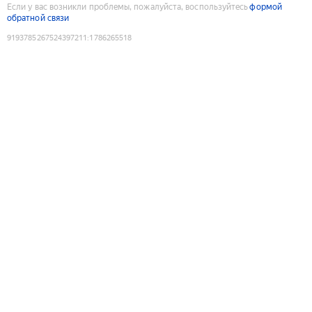
Если у вас возникли проблемы, пожалуйста, воспользуйтесь
формой
обратной связи
9193785267524397211
:
1786265518