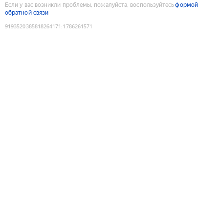
Если у вас возникли проблемы, пожалуйста, воспользуйтесь
формой
обратной связи
9193520385818264171
:
1786261571