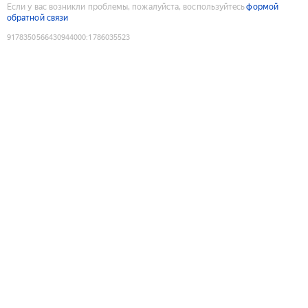
Если у вас возникли проблемы, пожалуйста, воспользуйтесь
формой
обратной связи
9178350566430944000
:
1786035523