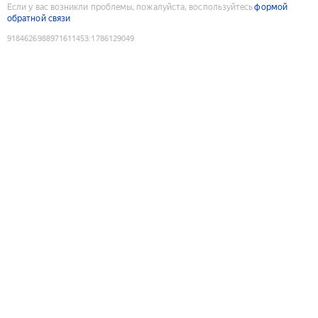
Если у вас возникли проблемы, пожалуйста, воспользуйтесь
формой
обратной связи
9184626988971611453
:
1786129049