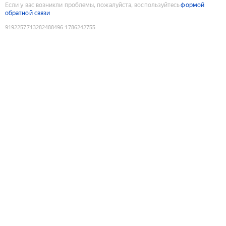
Если у вас возникли проблемы, пожалуйста, воспользуйтесь
формой
обратной связи
9192257713282488496
:
1786242755