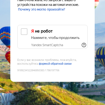
Нам очень жаль, но запросы с вашего
устройства похожи на автоматические.
Почему это могло произойти?
Я не робот
Нажмите, чтобы продолжить
Yandex SmartCaptcha
Если у вас возникли проблемы, пожалуйста,
воспользуйтесь
формой обратной связи
9189234522846950383
:
1786197706