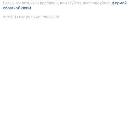
Если у вас возникли проблемы, пожалуйста, воспользуйтесь
формой
обратной связи
9193601415610800544
:
1786262778