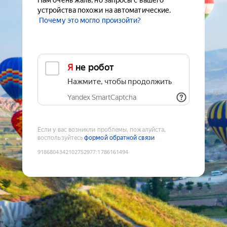
Нам очень жаль, но запросы с вашего
устройства похожи на автоматические.
Почему это могло произойти?
Я не робот
Нажмите, чтобы продолжить
Yandex SmartCaptcha
Если у вас возникли проблемы, пожалуйста,
воспользуйтесь
формой обратной связи
9186804342102752977
:
1786161494