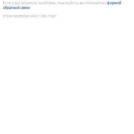
Если у вас возникли проблемы, пожалуйста, воспользуйтесь
формой
обратной связи
9183419829825874404
:
1786111061