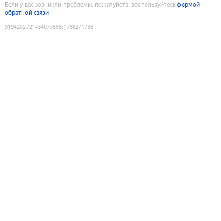
Если у вас возникли проблемы, пожалуйста, воспользуйтесь
формой
обратной связи
9194202721434077558
:
1786271738