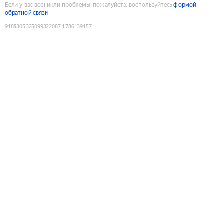
Если у вас возникли проблемы, пожалуйста, воспользуйтесь
формой
обратной связи
9185305325099322087
:
1786139157