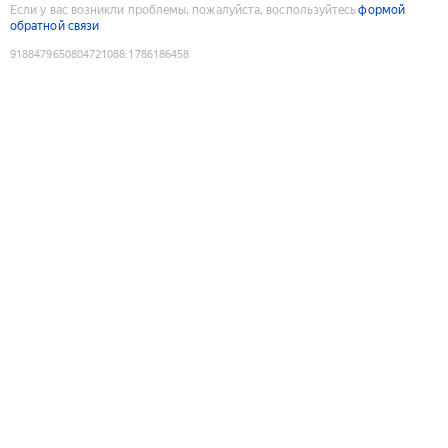
Если у вас возникли проблемы, пожалуйста, воспользуйтесь
формой
обратной связи
9188479650804721088
:
1786186458