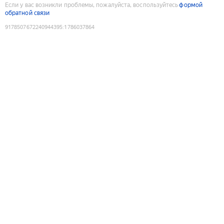
Если у вас возникли проблемы, пожалуйста, воспользуйтесь
формой
обратной связи
9178507672240944395
:
1786037864