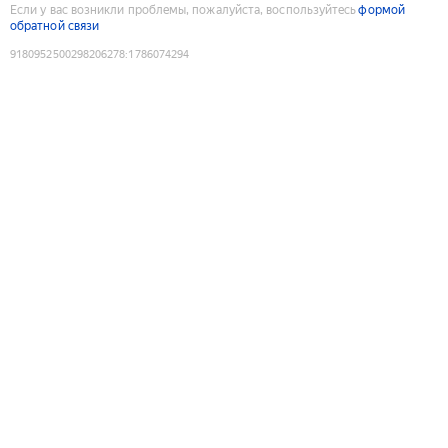
Если у вас возникли проблемы, пожалуйста, воспользуйтесь
формой
обратной связи
9180952500298206278
:
1786074294