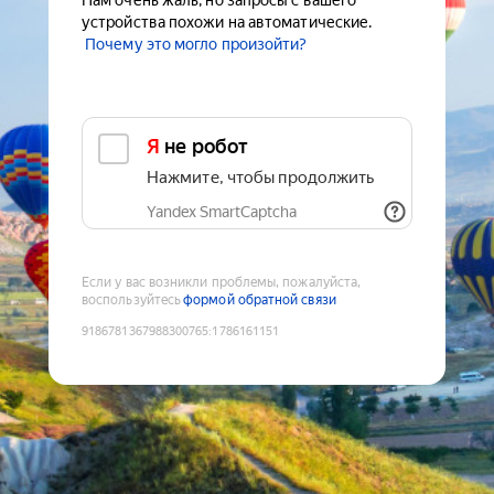
Нам очень жаль, но запросы с вашего
устройства похожи на автоматические.
Почему это могло произойти?
Я не робот
Нажмите, чтобы продолжить
Yandex SmartCaptcha
Если у вас возникли проблемы, пожалуйста,
воспользуйтесь
формой обратной связи
9186781367988300765
:
1786161151