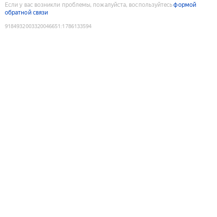
Если у вас возникли проблемы, пожалуйста, воспользуйтесь
формой
обратной связи
9184932003320046651
:
1786133594