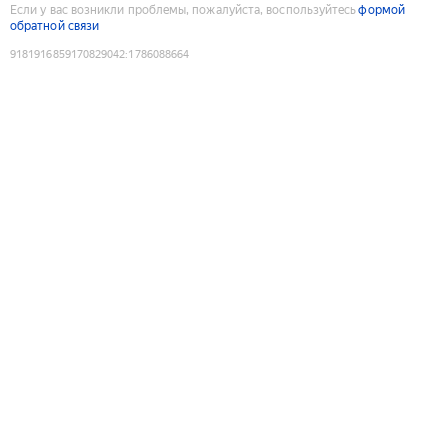
Если у вас возникли проблемы, пожалуйста, воспользуйтесь
формой
обратной связи
9181916859170829042
:
1786088664