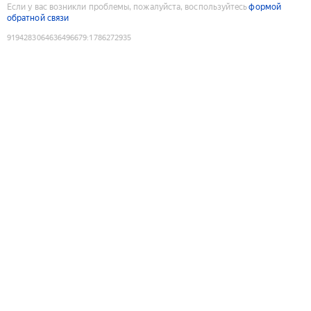
Если у вас возникли проблемы, пожалуйста, воспользуйтесь
формой
обратной связи
9194283064636496679
:
1786272935