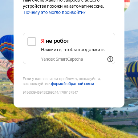
Нам очень жаль, но запросы с вашего
устройства похожи на автоматические.
Почему это могло произойти?
Я не робот
Нажмите, чтобы продолжить
Yandex SmartCaptcha
Если у вас возникли проблемы, пожалуйста,
воспользуйтесь
формой обратной связи
9186539459458269244
:
1786157547