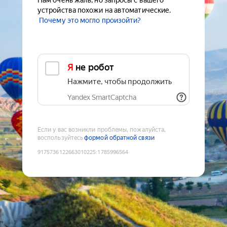
Нам очень жаль, но запросы с вашего
устройства похожи на автоматические.
Почему это могло произойти?
Я не робот
Нажмите, чтобы продолжить
Yandex SmartCaptcha
Если у вас возникли проблемы, пожалуйста,
воспользуйтесь
формой обратной связи
9175736122663010225
:
1785996564