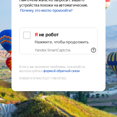
Нам очень жаль, но запросы с вашего
устройства похожи на автоматические.
Почему это могло произойти?
Я не робот
Нажмите, чтобы продолжить
Yandex SmartCaptcha
Если у вас возникли проблемы, пожалуйста,
воспользуйтесь
формой обратной связи
9189207415764215227
:
1786197302