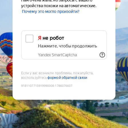
Нам очень жаль, но запросы с вашего
устройства похожи на автоматические.
Почему это могло произойти?
Я не робот
Нажмите, чтобы продолжить
Yandex SmartCaptcha
Если у вас возникли проблемы, пожалуйста,
воспользуйтесь
формой обратной связи
9181107715919990008
:
1786076607