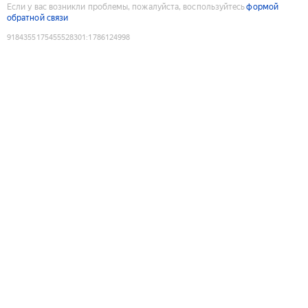
Если у вас возникли проблемы, пожалуйста, воспользуйтесь
формой
обратной связи
9184355175455528301
:
1786124998