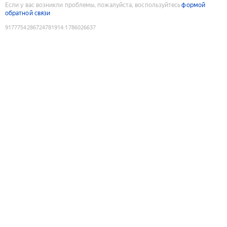
Если у вас возникли проблемы, пожалуйста, воспользуйтесь
формой
обратной связи
9177754286724781914
:
1786026637