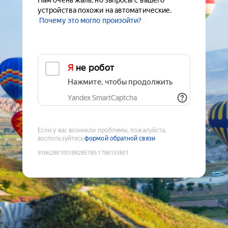
Нам очень жаль, но запросы с вашего
устройства похожи на автоматические.
Почему это могло произойти?
Я не робот
Нажмите, чтобы продолжить
Yandex SmartCaptcha
Если у вас возникли проблемы, пожалуйста,
воспользуйтесь
формой обратной связи
9186288100188295780
:
1786153801