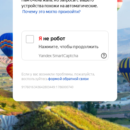
Нам очень жаль, но запросы с вашего
устройства похожи на автоматические.
Почему это могло произойти?
Я не робот
Нажмите, чтобы продолжить
Yandex SmartCaptcha
Если у вас возникли проблемы, пожалуйста,
воспользуйтесь
формой обратной связи
9176016343642803449
:
1786000740