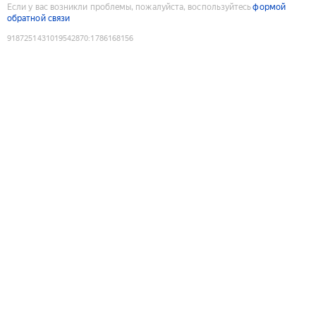
Если у вас возникли проблемы, пожалуйста, воспользуйтесь
формой
обратной связи
9187251431019542870
:
1786168156