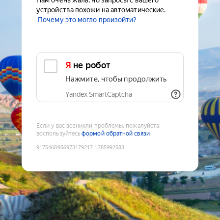
Нам очень жаль, но запросы с вашего
устройства похожи на автоматические.
Почему это могло произойти?
Я не робот
Нажмите, чтобы продолжить
Yandex SmartCaptcha
Если у вас возникли проблемы, пожалуйста,
воспользуйтесь
формой обратной связи
9175468956973179217
:
1785992583