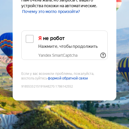
Нам очень жаль, но запросы с вашего
устройства похожи на автоматические.
Почему это могло произойти?
Я не робот
Нажмите, чтобы продолжить
Yandex SmartCaptcha
Если у вас возникли проблемы, пожалуйста,
воспользуйтесь
формой обратной связи
9185533215191648270
:
1786142552