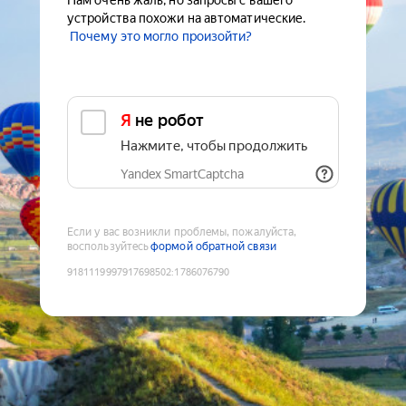
Нам очень жаль, но запросы с вашего
устройства похожи на автоматические.
Почему это могло произойти?
Я не робот
Нажмите, чтобы продолжить
Yandex SmartCaptcha
Если у вас возникли проблемы, пожалуйста,
воспользуйтесь
формой обратной связи
9181119997917698502
:
1786076790