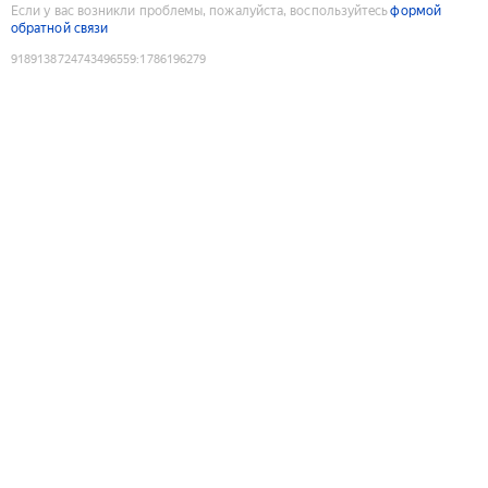
Если у вас возникли проблемы, пожалуйста, воспользуйтесь
формой
обратной связи
9189138724743496559
:
1786196279