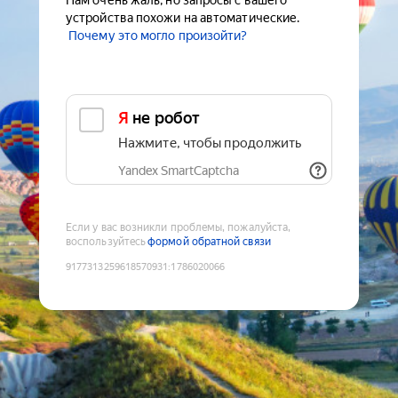
Нам очень жаль, но запросы с вашего
устройства похожи на автоматические.
Почему это могло произойти?
Я не робот
Нажмите, чтобы продолжить
Yandex SmartCaptcha
Если у вас возникли проблемы, пожалуйста,
воспользуйтесь
формой обратной связи
9177313259618570931
:
1786020066