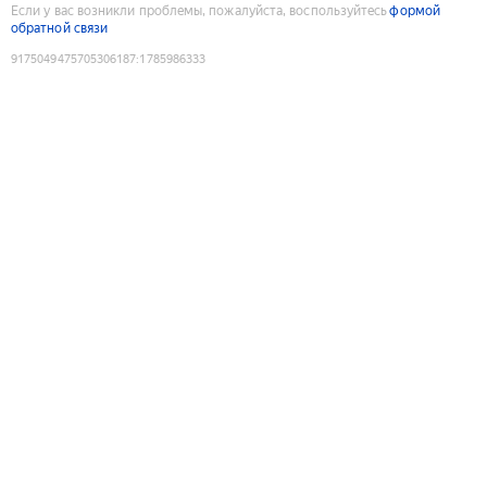
Если у вас возникли проблемы, пожалуйста, воспользуйтесь
формой
обратной связи
9175049475705306187
:
1785986333