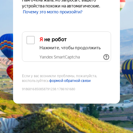
Нам очень жаль, но запросы с вашего
устройства похожи на автоматические.
Почему это могло произойти?
Я не робот
Нажмите, чтобы продолжить
Yandex SmartCaptcha
Если у вас возникли проблемы, пожалуйста,
воспользуйтесь
формой обратной связи
9186816850858791238
:
1786161680