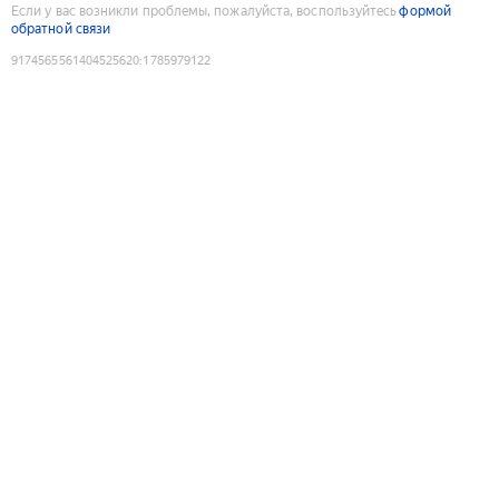
Если у вас возникли проблемы, пожалуйста, воспользуйтесь
формой
обратной связи
9174565561404525620
:
1785979122