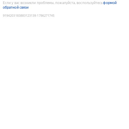
Если у вас возникли проблемы, пожалуйста, воспользуйтесь
формой
обратной связи
9194203183883123139
:
1786271745