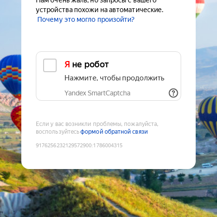
Нам очень жаль, но запросы с вашего
устройства похожи на автоматические.
Почему это могло произойти?
Я не робот
Нажмите, чтобы продолжить
Yandex SmartCaptcha
Если у вас возникли проблемы, пожалуйста,
воспользуйтесь
формой обратной связи
9176256232129572900
:
1786004315