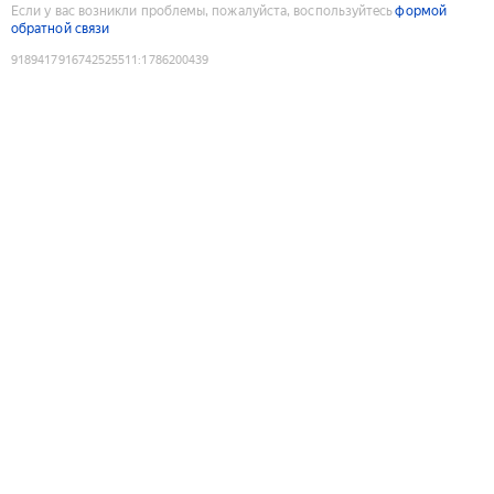
Если у вас возникли проблемы, пожалуйста, воспользуйтесь
формой
обратной связи
9189417916742525511
:
1786200439