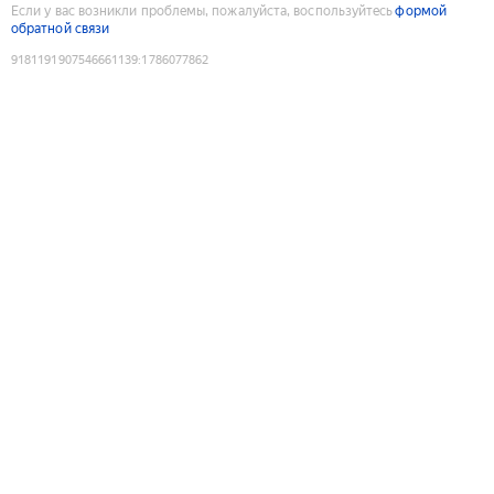
Если у вас возникли проблемы, пожалуйста, воспользуйтесь
формой
обратной связи
9181191907546661139
:
1786077862