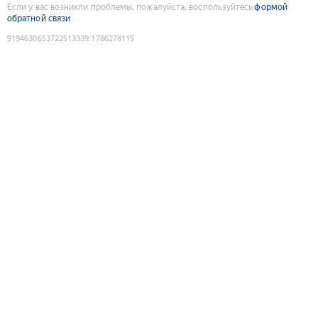
Если у вас возникли проблемы, пожалуйста, воспользуйтесь
формой
обратной связи
9194630653722513339
:
1786278115