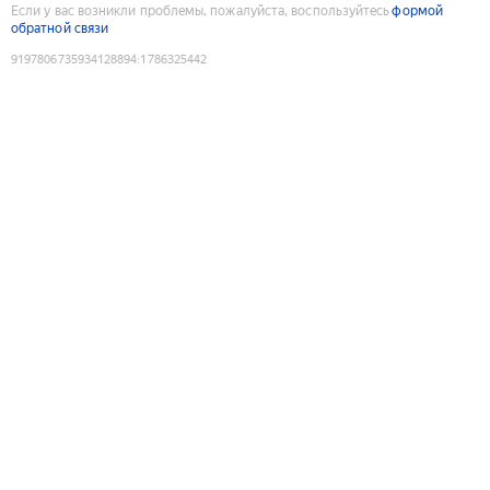
Если у вас возникли проблемы, пожалуйста, воспользуйтесь
формой
обратной связи
9197806735934128894
:
1786325442