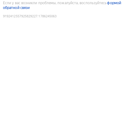
Если у вас возникли проблемы, пожалуйста, воспользуйтесь
формой
обратной связи
9192412557925829227
:
1786245063