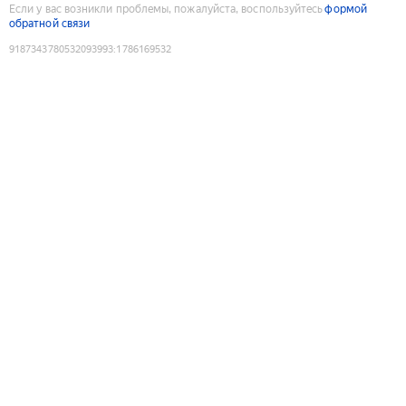
Если у вас возникли проблемы, пожалуйста, воспользуйтесь
формой
обратной связи
9187343780532093993
:
1786169532