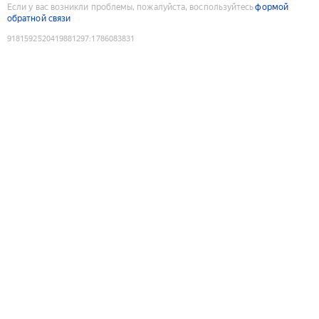
Если у вас возникли проблемы, пожалуйста, воспользуйтесь
формой
обратной связи
9181592520419881297
:
1786083831