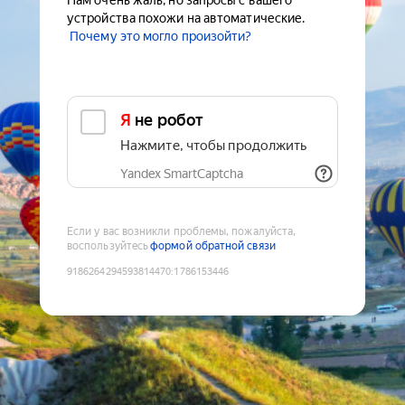
Нам очень жаль, но запросы с вашего
устройства похожи на автоматические.
Почему это могло произойти?
Я не робот
Нажмите, чтобы продолжить
Yandex SmartCaptcha
Если у вас возникли проблемы, пожалуйста,
воспользуйтесь
формой обратной связи
9186264294593814470
:
1786153446