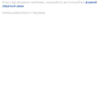
Если у вас возникли проблемы, пожалуйста, воспользуйтесь
формой
обратной связи
9189432449503795572
:
1786200656