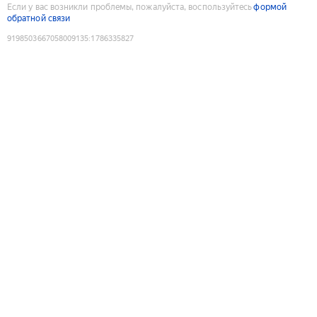
Если у вас возникли проблемы, пожалуйста, воспользуйтесь
формой
обратной связи
9198503667058009135
:
1786335827