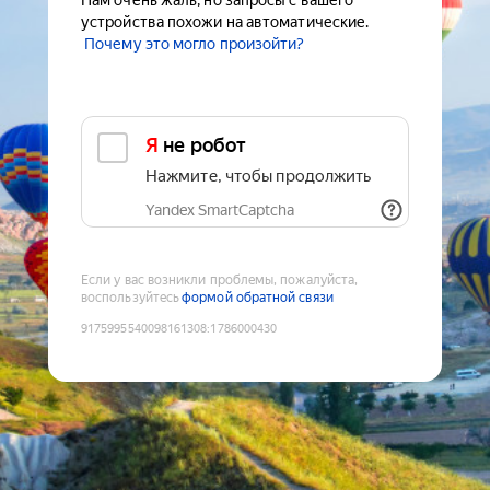
Нам очень жаль, но запросы с вашего
устройства похожи на автоматические.
Почему это могло произойти?
Я не робот
Нажмите, чтобы продолжить
Yandex SmartCaptcha
Если у вас возникли проблемы, пожалуйста,
воспользуйтесь
формой обратной связи
9175995540098161308
:
1786000430