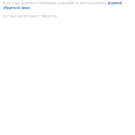
Если у вас возникли проблемы, пожалуйста, воспользуйтесь
формой
обратной связи
9177654145333743841
:
1786025145