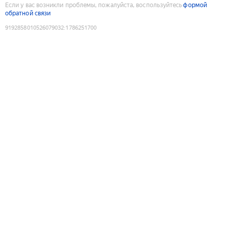
Если у вас возникли проблемы, пожалуйста, воспользуйтесь
формой
обратной связи
9192858010526079032
:
1786251700